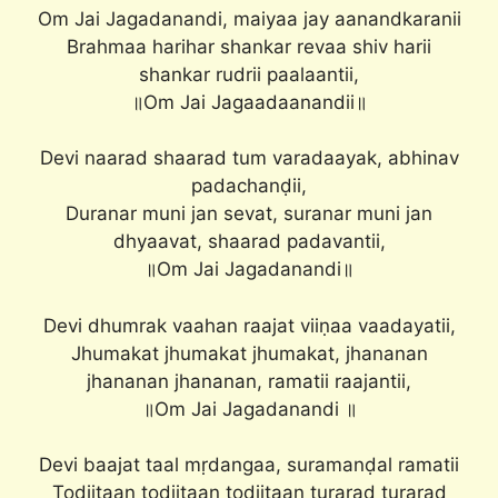
Om Jai Jagadanandi, maiyaa jay aanandkaranii
Brahmaa harihar shankar revaa shiv harii
shankar rudrii paalaantii,
॥Om Jai Jagaadaanandii॥
Devi naarad shaarad tum varadaayak, abhinav
padachanḍii,
Duranar muni jan sevat, suranar muni jan
dhyaavat, shaarad padavantii,
॥Om Jai Jagadanandi॥
Devi dhumrak vaahan raajat viiṇaa vaadayatii,
Jhumakat jhumakat jhumakat, jhananan
jhananan jhananan, ramatii raajantii,
॥Om Jai Jagadanandi ॥
Devi baajat taal mṛdangaa, suramanḍal ramatii
Todiitaan todiitaan todiitaan turaraḍ turaraḍ