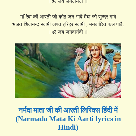
॥ॐ जय जगदानंदी ॥
माँ रेवा की आरती जो कोई जन गावै मैया जो सुन्दर गावै
भजत शिवानन्द स्वामी जपत हरिहर स्वामी , मनवांछित फल पावै,
॥ॐ जय जगदानंदी ॥
नर्मदा माता जी की आरती लिरिक्स हिंदी में
(Narmada Mata Ki Aarti lyrics in
Hindi)