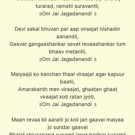
turaraḍ, ramatii suravantii,
॥Om Jai Jagadanandi ॥
Devi sakal bhuvan par aap viraajat nishadin
aanandii,
Gaavat gangaashankar sevat revaashankar tum
bhaav meṭantii,
॥Om Jai Jagadanandi ॥
Maiyaajii ko kanchan thaal viraajat agar kapuur
baatii,
Amarakanṭh men viraajat, ghaaṭan ghaaṭ
viraajat koṭi ratan jyoti,
॥Om Jai Jagadanandi ॥
Maan revaa kii aaratii jo koii jan gaavai maiyaa
jo sundar gaavai
Bhajat shivaanand svaamii japat harihar svaamii