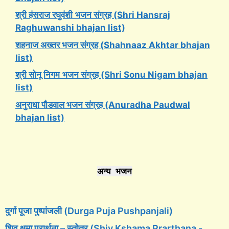
श्री हंसराज रघुवंशी
भजन संग्रह (Shri Hansraj
Raghuwanshi bhajan list)
शहनाज अख्तर भजन संग्रह (Shahnaaz Akhtar bhajan
list)
श्री सोनू निगम
भजन संग्रह (Shri Sonu Nigam bhajan
list)
अनुराधा पौडवाल भजन संग्रह (Anuradha Paudwal
bhajan list)
अन्य भजन
दुर्गा पूजा पुष्पांजली (Durga Puja Pushpanjali)
शिव क्षमा प्रार्थना – स्तोत्र (Shiv Kshama Prarthana -