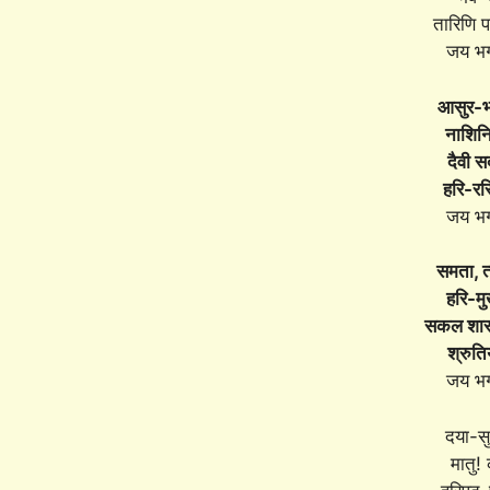
तारिणि प
जय भ
आसुर-भ
नाशिन
दैवी स
हरि-र
जय भ
समता, त
हरि-म
सकल शास्त
श्रुति
जय भ
दया-स
मातु!