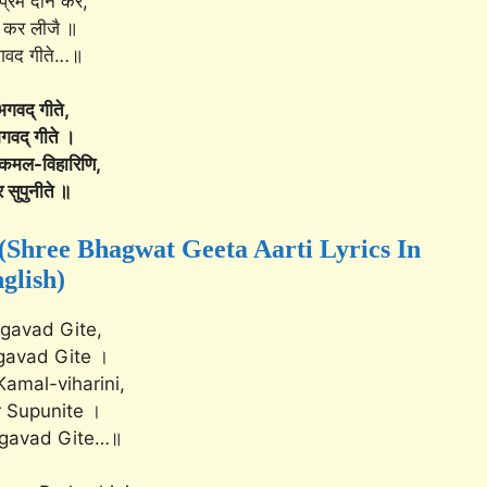
प्रेम दान कर,
 कर लीजै ॥
वद गीते.
..
॥
गवद् गीते,
गवद् गीते ।
कमल-विहारिणि,
र सुपुनीते ॥
 में (Shree Bhagwat Geeta Aarti Lyrics In
glish)
agavad Gite,
gavad Gite ।
Kamal-viharini,
 Supunite ।
agavad Gite…॥