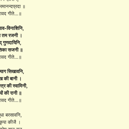
रमानन्दप्रदा ॥
गवद गीते…॥
ाव-विनाशिनि,
ि तम रजनी ।
द् गुणदायिनि,
सिका सजनी ॥
गवद गीते…॥
्याग सिखावनि,
ुख की बानी ।
्र की स्वामिनी,
यों की रानी ॥
गवद गीते…॥
ुधा बरसावनि,
 कृपा कीजै ।