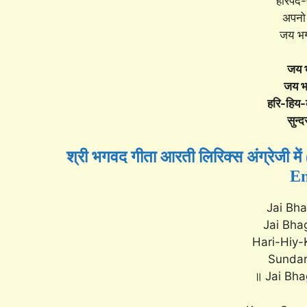
हरिपद-
अपनो
जय भग
जय भ
जय भ
हरि-हिय-
सुन्द
श्री भगवद गीता आरती लिरिक्स अंग्रेजी
En
Jai Bh
Jai Bha
Hari-Hiy-
Sundar
॥ Jai Bh