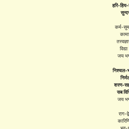
हरि-हिय-
सुन्द
कर्म-सुम
कामा
तत्त्वज
विद्या
जय भ
निश्चल-भ
निर्
शरण-सहस
सब विध
जय भ
राग-द्
कारिण
भव-भ