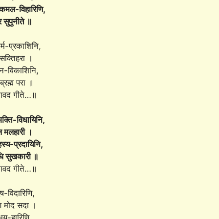
कमल-विहारिणि,
र सुपुनीते ॥
र्म-प्रकाशिनि,
सक्तिहरा ।
्ञान-विकाशिनि,
 ब्रह्म परा ॥
गवद गीते…॥
क्ति-विधायिनि,
मल मलहारी ।
्य-प्रदायिनि,
ि सुखकारी ॥
गवद गीते…॥
वेष-विदारिणि,
ि मोद सदा ।
य-हारिणि,