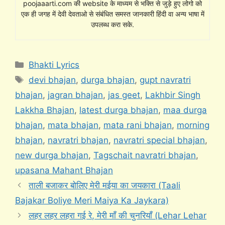
poojaaarti.com की website के माध्यम से भक्ति से जुड़े हुए लोगो को
एक ही जगह में देवी देवताओ से संबंधित समस्त जानकारी हिंदी वा अन्य भाषा में
उपलब्ध करा सके.
Categories
Bhakti Lyrics
Tags
devi bhajan
,
durga bhajan
,
gupt navratri
bhajan
,
jagran bhajan
,
jas geet
,
Lakhbir Singh
Lakkha Bhajan
,
latest durga bhajan
,
maa durga
bhajan
,
mata bhajan
,
mata rani bhajan
,
morning
bhajan
,
navratri bhajan
,
navratri special bhajan
,
new durga bhajan
,
Tagschait navratri bhajan
,
upasana Mahant Bhajan
ताली बजाकर बोलिए मेरी मईया का जयकारा (Taali
Bajakar Boliye Meri Maiya Ka Jaykara)
लहर लहर लहरा गई रे, मेरी माँ की चुनरियाँ (Lehar Lehar