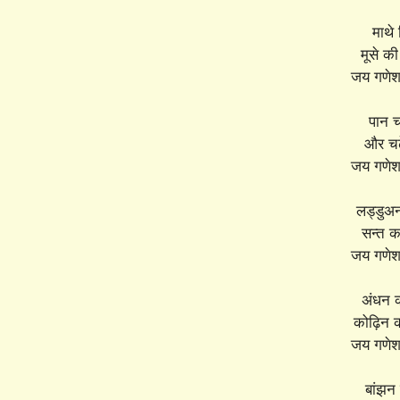
माथे 
मूसे की
जय गणेश 
पान चढ
और चढ़े
जय गणेश 
लड्डुअन
सन्त करे
जय गणेश 
अंधन क
कोढ़िन क
जय गणेश 
बांझन 