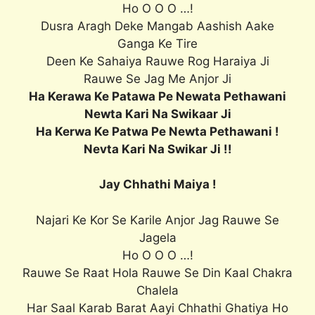
Ho O O O …!
Dusra Aragh Deke Mangab Aashish Aake
Ganga Ke Tire
Deen Ke Sahaiya Rauwe Rog Haraiya Ji
Rauwe Se Jag Me Anjor Ji
Ha Kerawa Ke Patawa Pe Newata Pethawani
Newta Kari Na Swikaar Ji
Ha Kerwa Ke Patwa Pe Newta Pethawani !
Nevta Kari Na Swikar Ji !!
Jay Chhathi Maiya !
Najari Ke Kor Se Karile Anjor Jag Rauwe Se
Jagela
Ho O O O …!
Rauwe Se Raat Hola Rauwe Se Din Kaal Chakra
Chalela
Har Saal Karab Barat Aayi Chhathi Ghatiya Ho