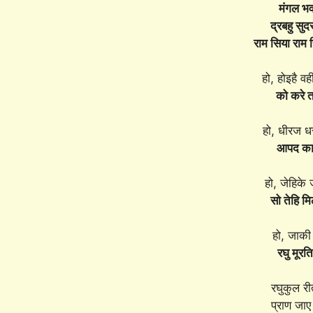
मंगल भव
द्रबहु सु
राम सिया राम
हो, होइहै व
को करे त
हो, धीरज ध
आपद काल
हो, जेहिके 
सो तेहि मि
हो, जाकी
रघु मूरत
रघुकुल र
प्राण जा