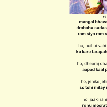
श्री
mangal bhava
drabahu sudasa
ram siya ram s
ho, hoihai vahi
ko kare tarapa
ho, dheeraj dh
aapad kaal 
ho, jehike je
so tehi milay
ho, jaaki ra
rghu moorati