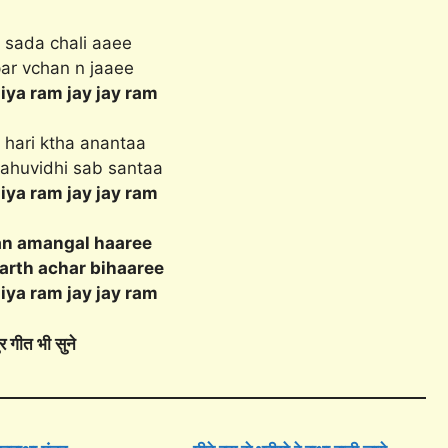
t sada chali aaee
par vchan n jaaee
iya ram jay jay ram
t hari ktha anantaa
bahuvidhi sab santaa
iya ram jay jay ram
n amangal haaree
rth achar bihaaree
iya ram jay jay ram
र गीत भी सुने