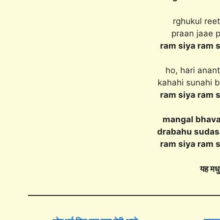
rghukul ree
praan jaae 
ram siya ram s
ho, hari anan
kahahi sunahi 
ram siya ram s
mangal bhava
drabahu sudasa
ram siya ram s
यह मधु