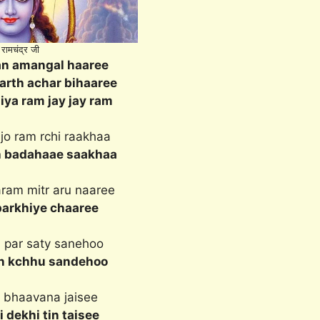
 रामचंद्र जी
n amangal haaree
rth achar bihaaree
iya ram jay jay ram
 jo ram rchi raakhaa
h badahaae saakhaa
aram mitr aru naaree
parkhiye chaaree
hi par saty sanehoo
 n kchhu sandehoo
hi bhaavana jaisee
 dekhi tin taisee