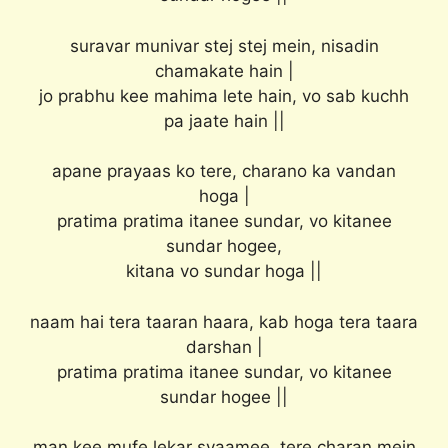
suravar munivar stej stej mein, nisadin
chamakate hain |
jo prabhu kee mahima lete hain, vo sab kuchh
pa jaate hain ||
apane prayaas ko tere, charano ka vandan
hoga |
pratima pratima itanee sundar, vo kitanee
sundar hogee,
kitana vo sundar hoga ||
naam hai tera taaran haara, kab hoga tera taara
darshan |
pratima pratima itanee sundar, vo kitanee
sundar hogee ||
man kee mufe lekar svaamee, tere charan mein