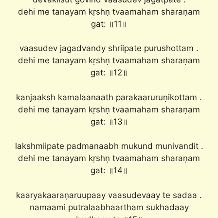
dehi me tanayam kṛshṇ tvaamaham sharaṇam
gat: ॥11॥
vaasudev jagadvandy shriipate purushottam .
dehi me tanayam kṛshṇ tvaamaham sharaṇam
gat: ॥12॥
kanjaaksh kamalaanaath parakaaruruṇikottam .
dehi me tanayam kṛshṇ tvaamaham sharaṇam
gat: ॥13॥
lakshmiipate padmanaabh mukund munivandit .
dehi me tanayam kṛshṇ tvaamaham sharaṇam
gat: ॥14॥
kaaryakaaraṇaruupaay vaasudevaay te sadaa .
namaami putralaabhaartham sukhadaay