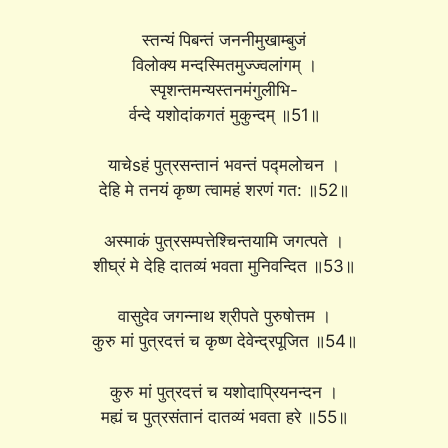
स्तन्यं पिबन्तं जननीमुखाम्बुजं
विलोक्य मन्दस्मितमुज्ज्वलांगम् ।
स्पृशन्तमन्यस्तनमंगुलीभि-
र्वन्दे यशोदांकगतं मुकुन्दम् ॥51॥
याचेsहं पुत्रसन्तानं भवन्तं पद्मलोचन ।
देहि मे तनयं कृष्ण त्वामहं शरणं गत: ॥52॥
अस्माकं पुत्रसम्पत्तेश्चिन्तयामि जगत्पते ।
शीघ्रं मे देहि दातव्यं भवता मुनिवन्दित ॥53॥
वासुदेव जगन्नाथ श्रीपते पुरुषोत्तम ।
कुरु मां पुत्रदत्तं च कृष्ण देवेन्द्रपूजित ॥54॥
कुरु मां पुत्रदत्तं च यशोदाप्रियनन्दन ।
मह्यं च पुत्रसंतानं दातव्यं भवता हरे ॥55॥