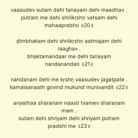
vaasudev sutam dehi tanayam dehi maadhav .
putram me dehi shriikṛshṇ vatsam dehi
mahaaprabho ॥20॥
ḍimbhakam dehi shriikṛshṇ aatmajam dehi
raaghav .
bhaktamandaar me dehi tanayam
nandanandan ॥21॥
nandanam dehi me kṛshṇ vaasudev jagatpate .
kamalaanaath govind mukund munivandit ॥22॥
anyathaa sharaṇam naasti tvamev sharaṇam
mam .
sutam dehi shriyam dehi shriyam putram
pradehi me ॥23॥