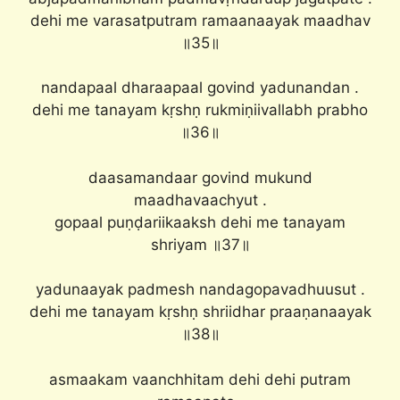
dehi me varasatputram ramaanaayak maadhav
॥35॥
nandapaal dharaapaal govind yadunandan .
dehi me tanayam kṛshṇ rukmiṇiivallabh prabho
॥36॥
daasamandaar govind mukund
maadhavaachyut .
gopaal puṇḍariikaaksh dehi me tanayam
shriyam ॥37॥
yadunaayak padmesh nandagopavadhuusut .
dehi me tanayam kṛshṇ shriidhar praaṇanaayak
॥38॥
asmaakam vaanchhitam dehi dehi putram