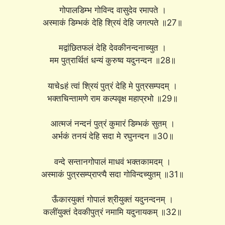
गोपालडिम्भ गोविन्द वासुदेव रमापते ।
अस्माकं डिम्भकं देहि श्रियं देहि जगत्पते ॥27॥
मद्वांछितफलं देहि देवकीनन्दनाच्युत ।
मम पुत्रार्थितं धन्यं कुरुष्व यदुनन्दन ॥28॥
याचेsहं त्वां श्रियं पुत्रं देहि मे पुत्रसम्पदम् ।
भक्तचिन्तामणे राम कल्पवृक्ष महाप्रभो ॥29॥
आत्मजं नन्दनं पुत्रं कुमारं डिम्भकं सुतम् ।
अर्भकं तनयं देहि सदा मे रघुनन्दन ॥30॥
वन्दे सन्तानगोपालं माधवं भक्तकामदम् ।
अस्माकं पुत्रसम्प्राप्त्यै सदा गोविन्दच्युतम् ॥31॥
ऊँकारयुक्तं गोपालं श्रीयुक्तं यदुनन्दनम् ।
कलींयुक्तं देवकीपुत्रं नमामि यदुनायकम् ॥32॥