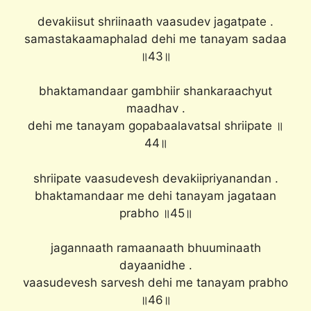
devakiisut shriinaath vaasudev jagatpate .
samastakaamaphalad dehi me tanayam sadaa
॥43॥
bhaktamandaar gambhiir shankaraachyut
maadhav .
dehi me tanayam gopabaalavatsal shriipate ॥
44॥
shriipate vaasudevesh devakiipriyanandan .
bhaktamandaar me dehi tanayam jagataan
prabho ॥45॥
jagannaath ramaanaath bhuuminaath
dayaanidhe .
vaasudevesh sarvesh dehi me tanayam prabho
॥46॥