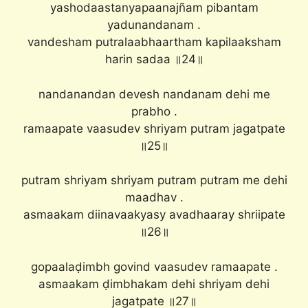
yashodaastanyapaanajñam pibantam
yadunandanam .
vandesham putralaabhaartham kapilaaksham
harin sadaa ॥24॥
nandanandan devesh nandanam dehi me
prabho .
ramaapate vaasudev shriyam putram jagatpate
॥25॥
putram shriyam shriyam putram putram me dehi
maadhav .
asmaakam diinavaakyasy avadhaaray shriipate
॥26॥
gopaalaḍimbh govind vaasudev ramaapate .
asmaakam ḍimbhakam dehi shriyam dehi
jagatpate ॥27॥