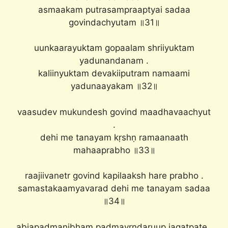
asmaakam putrasampraaptyai sadaa
govindachyutam ॥31॥
uunkaarayuktam gopaalam shriiyuktam
yadunandanam .
kaliinyuktam devakiiputram namaami
yadunaayakam ॥32॥
vaasudev mukundesh govind maadhavaachyut
.
dehi me tanayam kṛshṇ ramaanaath
mahaaprabho ॥33॥
raajiivanetr govind kapilaaksh hare prabho .
samastakaamyavarad dehi me tanayam sadaa
॥34॥
abjapadmanibham padmavṛndaruup jagatpate .