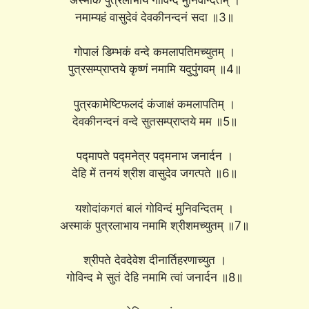
नमाम्यहं वासुदेवं देवकीनन्दनं सदा ॥3॥
गोपालं डिम्भकं वन्दे कमलापतिमच्युतम् ।
पुत्रसम्प्राप्तये कृष्णं नमामि यदुपुंगवम् ॥4॥
पुत्रकामेष्टिफलदं कंजाक्षं कमलापतिम् ।
देवकीनन्दनं वन्दे सुतसम्प्राप्तये मम ॥5॥
पद्मापते पद्मनेत्र पद्मनाभ जनार्दन ।
देहि में तनयं श्रीश वासुदेव जगत्पते ॥6॥
यशोदांकगतं बालं गोविन्दं मुनिवन्दितम् ।
अस्माकं पुत्रलाभाय नमामि श्रीशमच्युतम् ॥7॥
श्रीपते देवदेवेश दीनार्तिहरणाच्युत ।
गोविन्द मे सुतं देहि नमामि त्वां जनार्दन ॥8॥