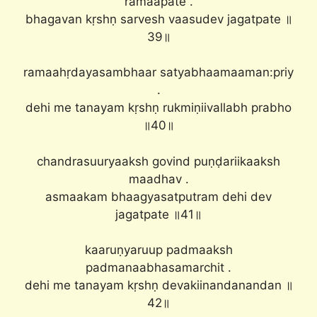
ramaapate .
bhagavan kṛshṇ sarvesh vaasudev jagatpate ॥
39॥
ramaahṛdayasambhaar satyabhaamaaman:priy
.
dehi me tanayam kṛshṇ rukmiṇiivallabh prabho
॥40॥
chandrasuuryaaksh govind puṇḍariikaaksh
maadhav .
asmaakam bhaagyasatputram dehi dev
jagatpate ॥41॥
kaaruṇyaruup padmaaksh
padmanaabhasamarchit .
dehi me tanayam kṛshṇ devakiinandanandan ॥
42॥