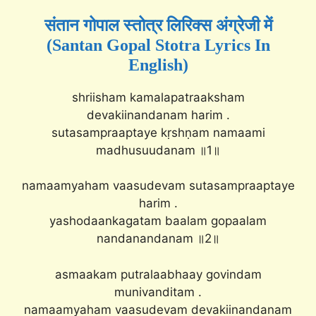
संतान गोपाल स्तोत्र लिरिक्स अंग्रेजी में
(Santan Gopal Stotra Lyrics In
English)
shriisham kamalapatraaksham
devakiinandanam harim .
sutasampraaptaye kṛshṇam namaami
madhusuudanam ॥1॥
namaamyaham vaasudevam sutasampraaptaye
harim .
yashodaankagatam baalam gopaalam
nandanandanam ॥2॥
asmaakam putralaabhaay govindam
munivanditam .
namaamyaham vaasudevam devakiinandanam