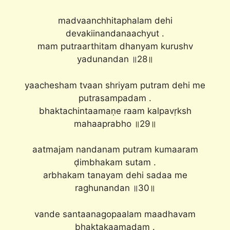
madvaanchhitaphalam dehi
devakiinandanaachyut .
mam putraarthitam dhanyam kurushv
yadunandan ॥28॥
yaachesham tvaan shriyam putram dehi me
putrasampadam .
bhaktachintaamaṇe raam kalpavṛksh
mahaaprabho ॥29॥
aatmajam nandanam putram kumaaram
ḍimbhakam sutam .
arbhakam tanayam dehi sadaa me
raghunandan ॥30॥
vande santaanagopaalam maadhavam
bhaktakaamadam .