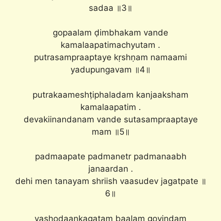
sadaa ॥3॥
gopaalam ḍimbhakam vande
kamalaapatimachyutam .
putrasampraaptaye kṛshṇam namaami
yadupungavam ॥4॥
putrakaameshṭiphaladam kanjaaksham
kamalaapatim .
devakiinandanam vande sutasampraaptaye
mam ॥5॥
padmaapate padmanetr padmanaabh
janaardan .
dehi men tanayam shriish vaasudev jagatpate ॥
6॥
yashodaankagatam baalam govindam