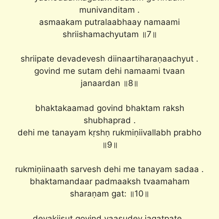
munivanditam .
asmaakam putralaabhaay namaami
shriishamachyutam ॥7॥
shriipate devadevesh diinaartiharaṇaachyut .
govind me sutam dehi namaami tvaan
janaardan ॥8॥
bhaktakaamad govind bhaktam raksh
shubhaprad .
dehi me tanayam kṛshṇ rukmiṇiivallabh prabho
॥9॥
rukmiṇiinaath sarvesh dehi me tanayam sadaa .
bhaktamandaar padmaaksh tvaamaham
sharaṇam gat: ॥10॥
devakiisut govind vaasudev jagatpate .