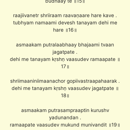
budhaay te ॥15॥
raajiivanetr shriiraam raavaṇaare hare kave .
tubhyam namaami devesh tanayam dehi me
hare ॥16॥
asmaakam putralaabhaay bhajaami tvaan
jagatpate .
dehi me tanayam kṛshṇ vaasudev ramaapate ॥
17॥
shriimaaniniimaanachor gopiivastraapahaarak .
dehi me tanayam kṛshṇ vaasudev jagatpate ॥
18॥
asmaakam putrasampraaptin kurushv
yadunandan .
ramaapate vaasudev mukund munivandit ॥19॥