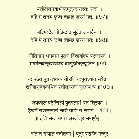
यशोदातनयाभीष्टपुत्रदानरत: सदा ।
देहि मे तनयं कृष्ण त्वामहं शरणं गत: ॥97॥
मदिष्टदेव गोविन्द वासुदेव जनार्दन ।
देहि मे तनयं कृष्ण त्वामहं शरणं गत: ॥98॥
नीतिमान् धनवान् पुत्रो विद्यावांश्च प्रजायते ।
भगवंस्त्वत्कृपायाश्च वासुदेवेन्द्रपूजित ॥99॥
य: पठेत् पुत्रशतकं सोsपि सत्पुत्रवान् भवेत् ।
श्रीवासुदेवकथितं स्तोत्ररत्नं सुखाय च ॥100॥
जपकाले पठेन्नित्यं पुत्रलाभं धनं श्रियम् ।
ऎश्वर्यं राजसम्मानं सद्यो याति न संशय: ॥101॥
॥ इति सन्तानगोपालस्तोत्रं सम्पूर्णम् ॥
संतान गोपाल स्तोत्रम् | पुत्र प्राप्ति मन्त्र