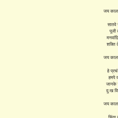
जय कालर
सातवे 
पूजी
मनवांछ
शक्ति 
जय कालर
हे प्रच
हमपे 
जानके 
दुःख व
जय कालर
चिंता 