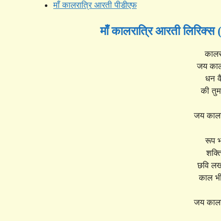
माँ कालरात्रि आरती पीडीएफ
माँ कालरात्रि आरती लिरिक्
कालरा
जय कालर
धन वै
की तु
जय कालर
रूप भ
शक्त
छवि लखते
काल भ
जय कालर