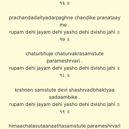
१६ ॥
prachaṇḍadaityadarpaghne chaṇḍike praṇataay
me .
rupam dehi jayam dehi yasho dehi dvisho jahi ॥
१७ ॥
chaturbhuje chaturvakrasamstute
parameshrvari .
rupam dehi jayam dehi yasho dehi dvisho jahi ॥
१८ ॥
kṛshṇen samstute devi shashrvadbhaktyaa
sadaambike .
rupam dehi jayam dehi yasho dehi dvisho jahi ॥
१९ ॥
himaachalasutaanaathasamstute parameshrvari