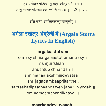
इदं स्तोत्रं पठित्वा तु महास्तोत्रं पठेन्नरः ।
स तु सप्तशतीसंख्यावरमाप्नोति सम्पदाम् ॥ ॐ ॥ २५ ॥
इति देव्या अर्गलास्तोत्रं सम्पूर्णम् ॥
अर्गला स्तोत्र अंग्रेजी में (Argala Stotra
Lyrics In English)
argalaastotram
om asy shriiargalaastotramantrasy ॥
vishṇurṛshiah ॥
anushṭup chhandah ॥
shriimahaalakshmiirdevataa ॥
shriijagadambaapriitarthe .
saptashatiipaaṭhaaṅgatven jape viniyogah ॥
om namashrchaṇḍikaayai ॥
maarkaṇḍey uvaach .