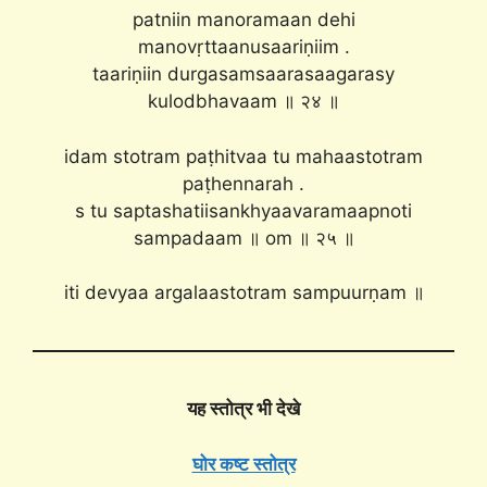
patniin manoramaan dehi
manovṛttaanusaariṇiim .
taariṇiin durgasamsaarasaagarasy
kulodbhavaam ॥ २४ ॥
idam stotram paṭhitvaa tu mahaastotram
paṭhennarah .
s tu saptashatiisankhyaavaramaapnoti
sampadaam ॥ om ॥ २५ ॥
iti devyaa argalaastotram sampuurṇam ॥
यह स्तोत्र भी देखे
घोर कष्ट स्तोत्र