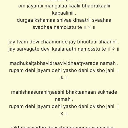
om jayantii maṅgalaa kaalii bhadrakaalii
kapaalinii .
durgaa kshamaa shivaa dhaatrii svaahaa
svadhaa namoऽstu te ॥ १ ॥
jay tvam devi chaamuṇḍe jay bhuutaartihaariṇi .
jay sarvagate devi kaalaraatri namoऽstu te ॥ २ ॥
madhukaiṭabhavidraavividhaatṛvarade namah .
rupam dehi jayam dehi yasho dehi dvisho jahi ॥
३ ॥
mahishaasuranirṇaashi bhaktaanaan sukhade
namah .
rupam dehi jayam dehi yasho dehi dvisho jahi ॥
४ ॥
raktabiijavadhe devi chaṇḍamuṇḍavinaashini .