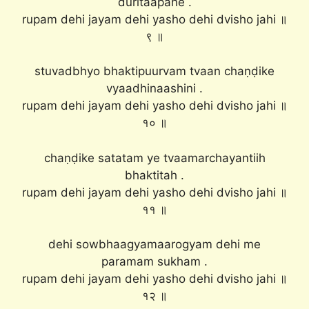
duritaapahe .
rupam dehi jayam dehi yasho dehi dvisho jahi ॥
९ ॥
stuvadbhyo bhaktipuurvam tvaan chaṇḍike
vyaadhinaashini .
rupam dehi jayam dehi yasho dehi dvisho jahi ॥
१० ॥
chaṇḍike satatam ye tvaamarchayantiih
bhaktitah .
rupam dehi jayam dehi yasho dehi dvisho jahi ॥
११ ॥
dehi sowbhaagyamaarogyam dehi me
paramam sukham .
rupam dehi jayam dehi yasho dehi dvisho jahi ॥
१२ ॥