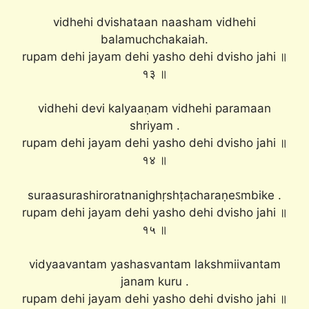
vidhehi dvishataan naasham vidhehi
balamuchchakaiah.
rupam dehi jayam dehi yasho dehi dvisho jahi ॥
१३ ॥
vidhehi devi kalyaaṇam vidhehi paramaan
shriyam .
rupam dehi jayam dehi yasho dehi dvisho jahi ॥
१४ ॥
suraasurashiroratnanighṛshṭacharaṇeऽmbike .
rupam dehi jayam dehi yasho dehi dvisho jahi ॥
१५ ॥
vidyaavantam yashasvantam lakshmiivantam
janam kuru .
rupam dehi jayam dehi yasho dehi dvisho jahi ॥