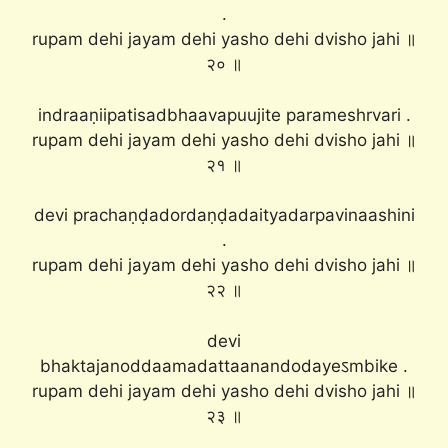
.
rupam dehi jayam dehi yasho dehi dvisho jahi ॥
२० ॥
indraaṇiipatisadbhaavapuujite parameshrvari .
rupam dehi jayam dehi yasho dehi dvisho jahi ॥
२१ ॥
devi prachaṇḍadordaṇḍadaityadarpavinaashini
.
rupam dehi jayam dehi yasho dehi dvisho jahi ॥
२२ ॥
devi
bhaktajanoddaamadattaanandodayeऽmbike .
rupam dehi jayam dehi yasho dehi dvisho jahi ॥
२३ ॥