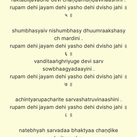
rupam dehi jayam dehi yasho dehi dvisho jahi ॥
५ ॥
shumbhasyaiv nishumbhasy dhuumraakshasy
ch mardini .
rupam dehi jayam dehi yasho dehi dvisho jahi ॥
६ ॥
vanditaaṅghriyuge devi sarv
sowbhaagyadaayini .
rupam dehi jayam dehi yasho dehi dvisho jahi ॥
७ ॥
achintyarupacharite sarvashatruvinaashini .
rupam dehi jayam dehi yasho dehi dvisho jahi ॥
८ ॥
natebhyah sarvadaa bhaktyaa chaṇḍike