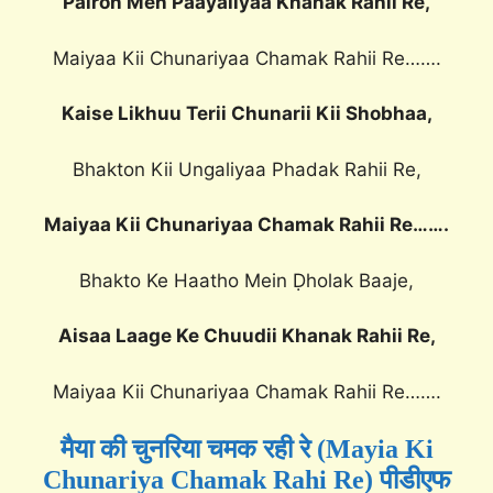
Pairon Men Paayaliyaa Khanak Rahii Re,
Maiyaa Kii Chunariyaa Chamak Rahii Re…….
Kaise Likhuu Terii Chunarii Kii Shobhaa,
Bhakton Kii Ungaliyaa Phadak Rahii Re,
Maiyaa Kii Chunariyaa Chamak Rahii Re…….
Bhakto Ke Haatho Mein Ḍholak Baaje,
Aisaa Laage Ke Chuudii Khanak Rahii Re,
Maiyaa Kii Chunariyaa Chamak Rahii Re…….
मैया की चुनरिया चमक रही रे (Mayia Ki
Chunariya Chamak Rahi Re) पीडीएफ